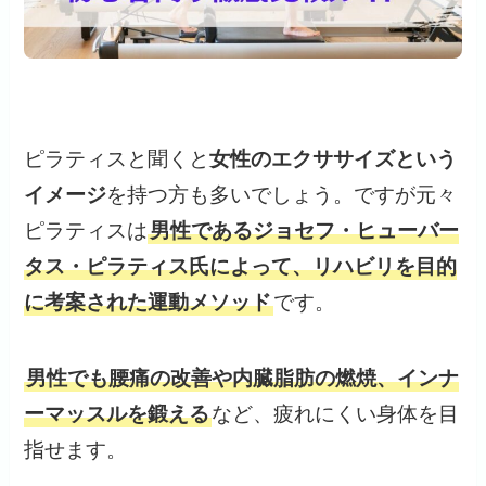
ピラティスと聞くと
女性のエクササイズという
イメージ
を持つ方も多いでしょう。ですが元々
ピラティスは
男性であるジョセフ・ヒューバー
タス・ピラティス氏によって、リハビリを目的
に考案された運動メソッド
です。
男性でも腰痛の改善や内臓脂肪の燃焼、インナ
ーマッスルを鍛える
など、疲れにくい身体を目
指せます。