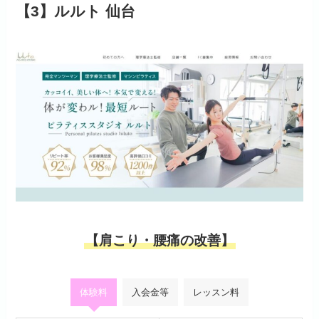
【3】ルルト 仙台
【肩こり・腰痛の改善】
体験料
入会金等
レッスン料