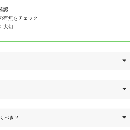
確認
の有無をチェック
も大切
履くべき？