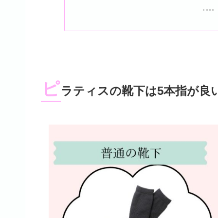
ピ
ラティスの靴下は5本指が良