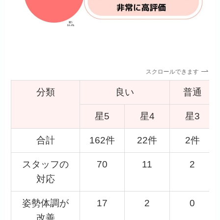
スクロールできます
分類
良い
普通
星5
星4
星3
合計
162件
22件
2件
スタッフの
70
11
2
対応
姿勢体調が
17
2
0
改善