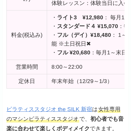
体験レッスン：体験当日に入会
・
ライト3 ¥12,980
： 毎月1
・
スタンダード４ ¥15,070
：毎
料金(税込み)
・
フル（デイ）¥18,480
： 1
能 ※土日祝日✖
・
フル ¥20,680
：毎月1～末日
営業時間
8:00～22:00
定休日
年末年始（12/29～1/3）
ピラティススタジオ the SILK 新宿
は
女性専用
のマシンピラティススタジオ
で、
初心者でも音
楽に合わせて楽しくボディメイク
できます。